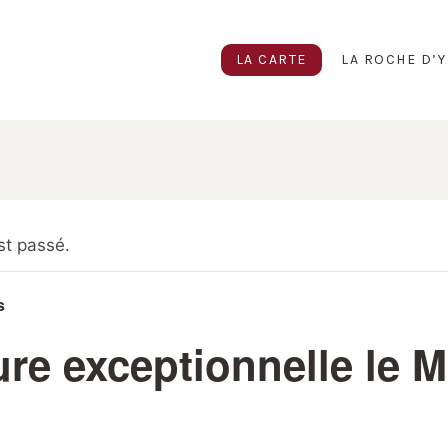
LA CARTE
LA ROCHE D’Y
t passé.
s
re exceptionnelle le M