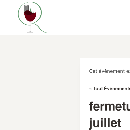
Aller
au
contenu
Cet évènement es
« Tout Évènement
fermetu
juillet