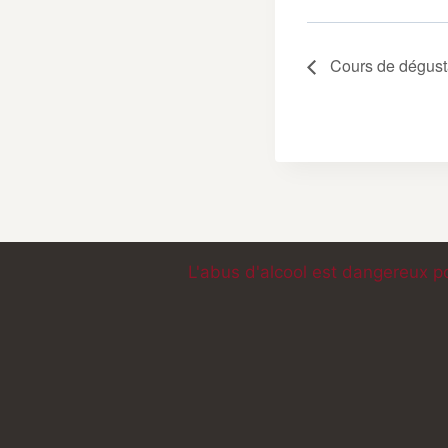
Cours de dégusta
L'abus d'alcool est dangereux p