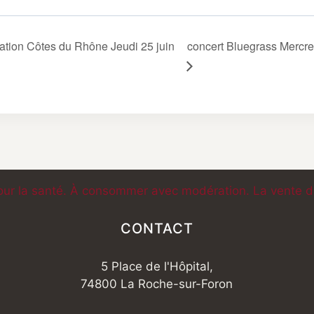
tion Côtes du Rhône Jeudi 25 juin
concert Bluegrass Mercred
our la santé. À consommer avec modération. La vente d'a
CONTACT
5 Place de l'Hôpital,
74800 La Roche-sur-Foron