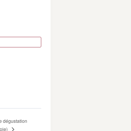
e dégustation
oie)