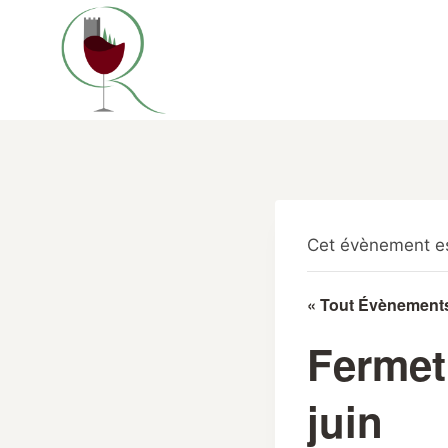
Aller
au
contenu
Cet évènement es
« Tout Évènement
Fermet
juin