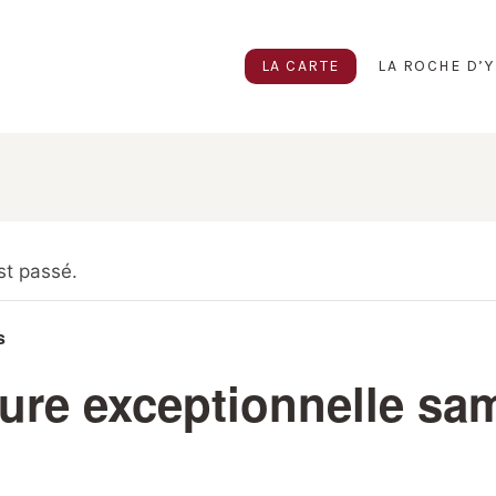
LA CARTE
LA ROCHE D’Y
t passé.
s
ure exceptionnelle sa